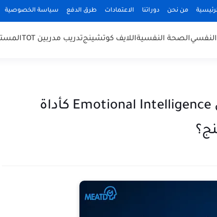
رئيسية
من نحن
دوراتنا
الاعتمادات
طرق الدفع
سياسة الخصوصية
النفسي
الصحة النفسية
اللايف كوتشينج
تدريب مدربين TOT
المستش
كيف تستخدم الذكاء العاطفي Emotional Intelligence كأداة
ج؟