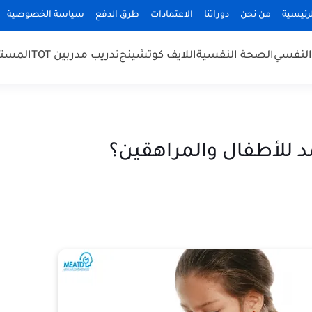
رئيسية
من نحن
دوراتنا
الاعتمادات
طرق الدفع
سياسة الخصوصية
النفسي
الصحة النفسية
اللايف كوتشينج
تدريب مدربين TOT
المستش
للأطفال والمراهقين؟